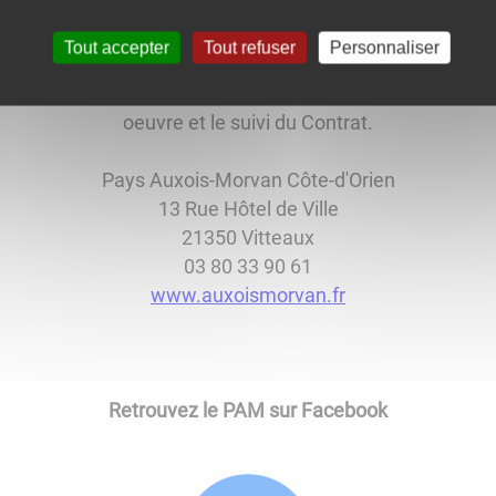
an, au travers de la mise en oeuvre d’actions tendant ess
s à la population et au renforcement de l’attractivité du ter
Tout accepter
Tout refuser
Personnaliser
gués élus pour les représenter au sein des instances du Pa
oeuvre et le suivi du Contrat.
Pays Auxois-Morvan Côte-d'Orien
13 Rue Hôtel de Ville
21350 Vitteaux
03 80 33 90 61
www.auxoismorvan.fr
Retrouvez le PAM sur Facebook