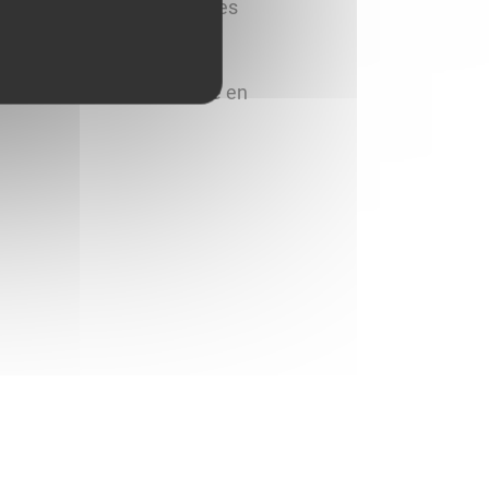
entiellement au maintien des
ritoire.
ys, elles assurent la mise en