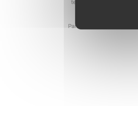
territoire de l’Auxois Morv
service
Par l’intermédiaire des délé