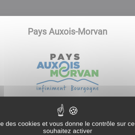
Pays Auxois-Morvan
Auxois Morvan compte 10 Communautés de communes(voir
communes) et 214 communes.
ise des cookies et vous donne le contrôle sur 
engager dans le cadre du Contrat de Pays 2007-2013 afi
souhaitez activer