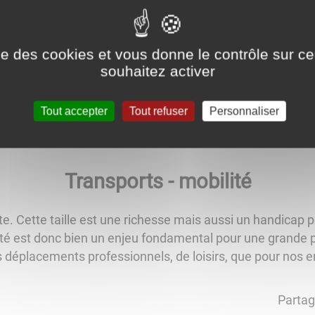
ise des cookies et vous donne le contrôle sur 
souhaitez activer
Tout accepter
Tout refuser
Personnaliser
Transports - mobilité
te. Cette taille est une richesse mais aussi un handicap p
ité est donc bien un enjeu fondamental pour une grande p
s déplacements professionnels, de loisirs, que pour nos 
Partag