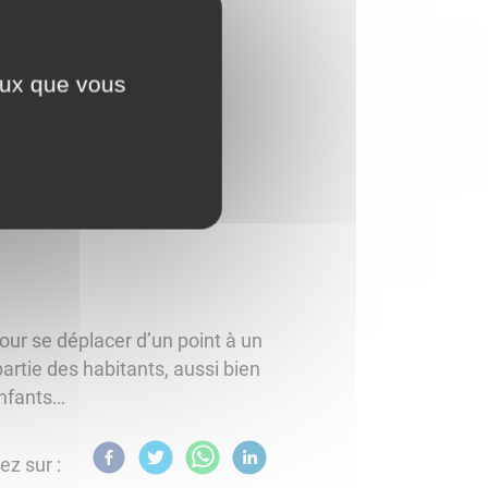
ceux que vous
our se déplacer d’un point à un
artie des habitants, aussi bien
enfants…
ez sur :