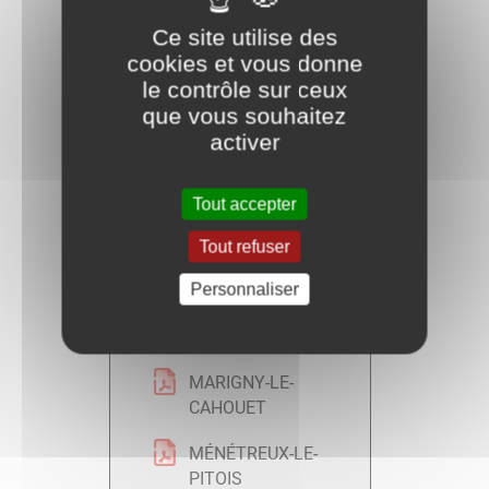
GRESIGNY-
SAINTE-REINE
Ce site utilise des
cookies et vous donne
GRIGNON
le contrôle sur ceux
que vous souhaitez
HAUTEROCHE
activer
JAILLY-LES-
MOULINS
Tout accepter
LA-ROCHE-
Tout refuser
VANNEAU
Personnaliser
LA-VILLENEUVE-
LES-CONVERS
MARIGNY-LE-
CAHOUET
MÉNÉTREUX-LE-
PITOIS