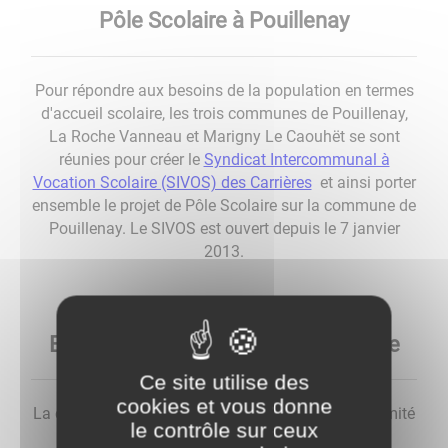
Pôle Scolaire à Pouillenay
Pour répondre aux besoins de la population en termes
d'accueil scolaire, les trois communes de Pouillenay,
La Roche Vanneau et Marigny Le Caouhët se sont
réunies pour créer le
Syndicat Intercommunal à
Vocation Scolaire (SIVOS) des Carrières
et ainsi porter
ensemble le projet de Pôle Scolaire sur la commune de
Pouillenay. Le SIVOS est ouvert depuis le 7 janvier
2013.
Extension de la restauration scolaire
Ce site utilise des
cookies et vous donne
La construction d’une salle de restauration à proximité
le contrôle sur ceux
de la cantine du collège (liée physiquement à la