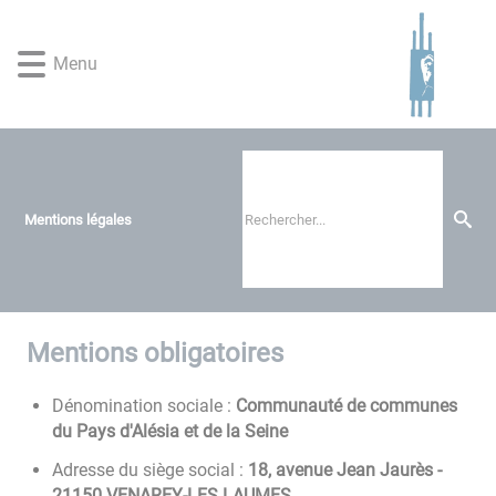
Lien
Lien
Lien
Lien
Panneau de gestion des cookies
d'accès
d'accès
d'accès
d'accès
Menu
rapide
rapide
rapide
rapide
au
au
à
au
menu
contenu
la
pied
principal
recherche
de
page
Mentions légales
Mentions obligatoires
Dénomination sociale :
Communauté de communes
du Pays d'Alésia et de la Seine
Adresse du siège social :
18, avenue Jean Jaurès -
21150 VENAREY-LES LAUMES