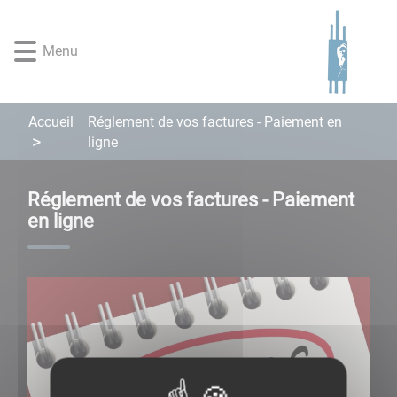
Lien
Lien
Lien
Lien
Panneau de gestion des cookies
d'accès
d'accès
d'accès
d'accès
Menu
rapide
rapide
rapide
rapide
au
au
à
au
menu
contenu
la
pied
principal
recherche
de
Accueil
Réglement de vos factures - Paiement en
page
ligne
Réglement de vos factures - Paiement
en ligne