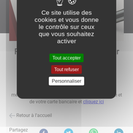
Ce site utilise des
cookies et vous donne
le contrôle sur ceux
que vous souhaitez
activer
Règlement de vos factures par
Tout accepter
CB sur Internet
Tout refuser
Personnaliser
Pour régler votre facture de redevance déchets
ménagers en ligne, munissez-vous de votre facture et
de votre carte bancaire et
cliquez ici
Retour à l'accueil
Partagez